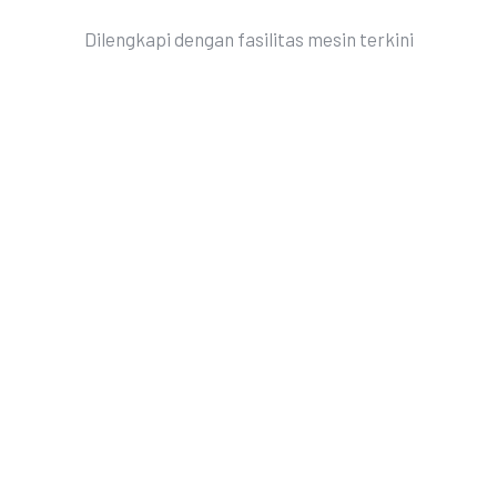
Dilengkapi dengan fasilitas mesin terkini
dan lengkap fasilitas,
MMI
siap
membantu pengembangan bisnis dan
produktivitas Anda.
Layanan dan produk yang bisa kami
support antara lain:
Mold and Dies Making