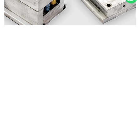
Helmet Knob Mold
(Plastic Injection)
MMI dapat membuat matras untuk berbagai keperluan
dan industri, salah satunya adalah Helmet Knob Mold
untuk peralatan keselamatan.
Whatsapp Kami